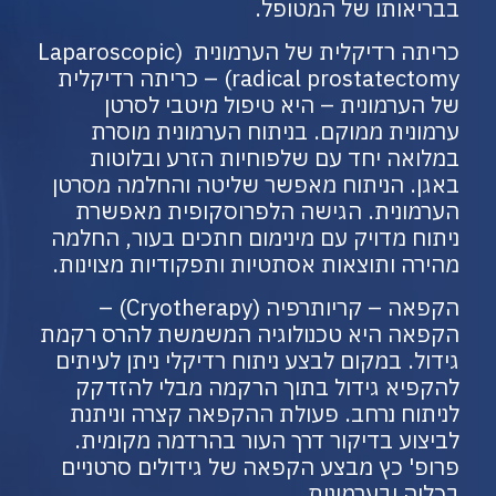
בבריאותו של המטופל.
כריתה רדיקלית של הערמונית (Laparoscopic
radical prostatectomy) – כריתה רדיקלית
של הערמונית – היא טיפול מיטבי לסרטן
ערמונית ממוקם. בניתוח הערמונית מוסרת
במלואה יחד עם שלפוחיות הזרע ובלוטות
באגן. הניתוח מאפשר שליטה והחלמה מסרטן
הערמונית. הגישה הלפרוסקופית מאפשרת
ניתוח מדויק עם מינימום חתכים בעור, החלמה
מהירה ותוצאות אסתטיות ותפקודיות מצוינות.
הקפאה – קריותרפיה (Cryotherapy) –
הקפאה היא טכנולוגיה המשמשת להרס רקמת
גידול. במקום לבצע ניתוח רדיקלי ניתן לעיתים
להקפיא גידול בתוך הרקמה מבלי להזדקק
לניתוח נרחב. פעולת ההקפאה קצרה וניתנת
לביצוע בדיקור דרך העור בהרדמה מקומית.
פרופ' כץ מבצע הקפאה של גידולים סרטניים
בכליה ובערמונית.