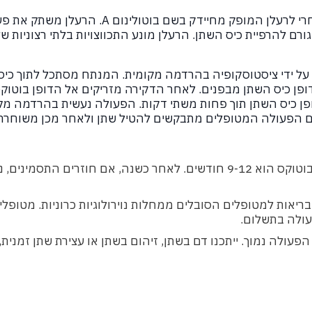
בוטוקס הוא השם המסחרי לרעלן המופק מחיידק בשם ב
ורם להרפיית כיס השתן. הרעלן מונע התכווצויות בלתי רצוניות 
על ידי ציסטוסקופיה בהרדמה מקומית. המנתח מסתכל לתוך כיס
דופן כיס השתן מבפנים. לאחר הדקירה מזריקים אל הדופן בוטוק
קירות לדופן כיס השתן תוך פחות משתי דקות. הפעולה נעשית בהרדמה מ
ום הפעולה המטופלים מתבקשים להטיל שתן ולאחר מכן משוחרר
משך הפעולה של הבוטוקס הוא 9-12 חודשים. לאחר כשנה, אם חוזרים התס
ריאות למטופלים הסובלים ממחלות נוירולוגיות כרוניות. מטופלים
עולה בתשלום.
הפעולה נמוך. ייתכנו דם בשתן, זיהום בשתן או עצירת שתן זמנית