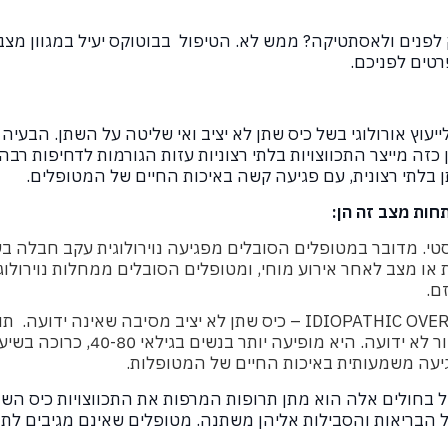
פנים ולאסתטיקה? ממש לא. הטיפול בבוטוקס יעיל במגוון מצבים
פרטים לפניכם.
יעוץ אורולוגי בשל כיס שתן לא יציב ואי שליטה על השתן. הבעי
 כזה מייצר התכווצויות בלתי רצוניות עזות הגורמות לדחיפות ר
בלתי רצונית, עם פגיעה קשה באיכות החיים של המטופלים.
ות מצב זה הן:
פסטי. מדובר במטופלים הסובלים מפגיעה נוירולוגית עקב חבלה 
 או מצב לאחר אירוע מוחי, ומטופלים הסובלים ממחלות נוירולוגי
ם.
IDIOPATHIC OVERACTIVE BLADDER – כיס שתן לא יציב מסיבה שאי
בנשים וסיבתה כאמור לא ידועה. היא מופ
גיעה משמעותית באיכות החיים של המטופלות.
 בחולים אלה הוא מתן תרופות המרפות את התכווצויות כיס השתן
ל הבריאות והסבילות אליהן משתנה. מטופלים שאינם מגיבים לתר